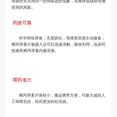
母猪经常共用同一把饲喂器的现象，有效降低猪群传播
疫病的风险。
药效可靠
科学矫味诱食，无需驯化，母猪更容易主动摄食；
烯丙孕素片被摄入后可以迅速溶解，吸收利用，临床药
效媲美烯丙孕素内服溶液。
喂药省力
烯丙孕素片体积小，搬运携带方便，可极大减轻人
工饲喂负担，给药更加轻松高效。