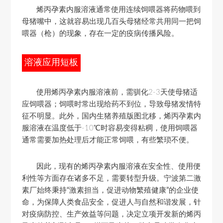
烯丙孕素内服溶液通常使用连续饲喂器将药物喂到
母猪嘴中，这就容易出现几百头母猪经常共用同一把饲
喂器（枪）的现象，存在一定的疫病传播风险。
溶液应用短板
使用烯丙孕素内服溶液前，需驯化2-3天使母猪适
应饲喂器；饲喂时常出现给药不到位，导致母猪发情特
征不明显。此外，国内生猪养殖版图北移，烯丙孕素内
服溶液在温度低于-10℃时容易变得粘稠，使用饲喂器
通常需要加热处理后才能正常饲喂，
有些繁琐不便。
因此，现有的烯丙孕素内服溶液在安全性、使用便
利性等方面存在诸多不足，需要转型升级。
宁波第二激
素厂始终秉持“激素担当，促进动物繁殖健康”的企业使
命
，为保障人类食品安全，促进人与自然和谐发展，针
对疫病防控、生产效益等问题，
决定立项开发新的烯丙