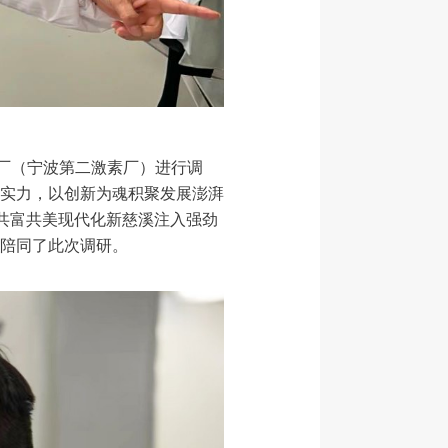
我厂（宁波第二激素厂）进行调
实力，以创新为魂积聚发展澎湃
共富共美现代化新慈溪注入强劲
陪同了此次调研。